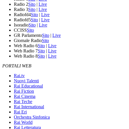
Radio 2
Sito
|
Live
Radio 3
Sito
|
Live
Radiofd4
Sito
|
Live
Radiofd5
Sito
|
Live
Isoradio
Sito
|
Live
CCISS
Sito
GR Parlamento
Sito
|
Live
Giornale Radio
Sito
Web Radio 6
Sito
|
Live
Web Radio 7
Sito
|
Live
Web Radio 8
Sito
|
Live
PORTALI WEB
Rai.tv
Nuovi Talenti
Rai Educational
Rai Fiction
Rai Cinema
Rai Teche
Rai International
Rai Eri
Orchestra Sinfonica
Rai World
Rai Letteratura