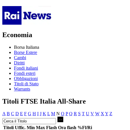
Economia
Borsa Italiana
Borse Estere
Cambi
Diritti
Fondi italiani
Fondi esteri
Obbligazioni
Titoli di Stato
Warrants
Titoli FTSE Italia All-Share
A
B
C
D
E
F
G
H
I
J
K
L
M
N
O
P
Q
R
S
T
U
V
W
X
Y
Z
Titoli
Uffic.
Min
Max
Flash
Ora flash
%Fl/Ri