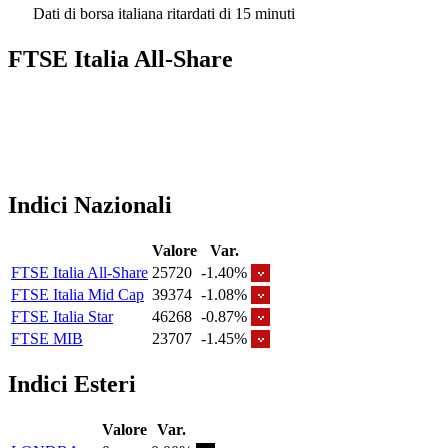
Dati di borsa italiana ritardati di 15 minuti
FTSE Italia All-Share
Indici Nazionali
Valore
Var.
FTSE Italia All-Share
25720
-1.40%
FTSE Italia Mid Cap
39374
-1.08%
FTSE Italia Star
46268
-0.87%
FTSE MIB
23707
-1.45%
Indici Esteri
Valore
Var.