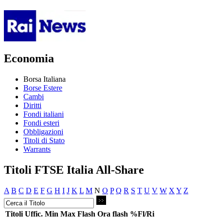
Economia
Borsa Italiana
Borse Estere
Cambi
Diritti
Fondi italiani
Fondi esteri
Obbligazioni
Titoli di Stato
Warrants
Titoli FTSE Italia All-Share
A
B
C
D
E
F
G
H
I
J
K
L
M
N
O
P
Q
R
S
T
U
V
W
X
Y
Z
Titoli
Uffic.
Min
Max
Flash
Ora flash
%Fl/Ri