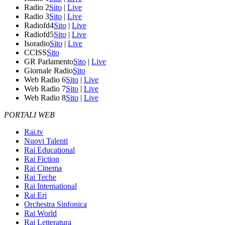
Radio 2
Sito
|
Live
Radio 3
Sito
|
Live
Radiofd4
Sito
|
Live
Radiofd5
Sito
|
Live
Isoradio
Sito
|
Live
CCISS
Sito
GR Parlamento
Sito
|
Live
Giornale Radio
Sito
Web Radio 6
Sito
|
Live
Web Radio 7
Sito
|
Live
Web Radio 8
Sito
|
Live
PORTALI WEB
Rai.tv
Nuovi Talenti
Rai Educational
Rai Fiction
Rai Cinema
Rai Teche
Rai International
Rai Eri
Orchestra Sinfonica
Rai World
Rai Letteratura