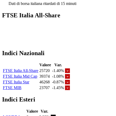
Dati di borsa italiana ritardati di 15 minuti
FTSE Italia All-Share
Indici Nazionali
Valore
Var.
FTSE Italia All-Share
25720
-1.40%
FTSE Italia Mid Cap
39374
-1.08%
FTSE Italia Star
46268
-0.87%
FTSE MIB
23707
-1.45%
Indici Esteri
Valore
Var.