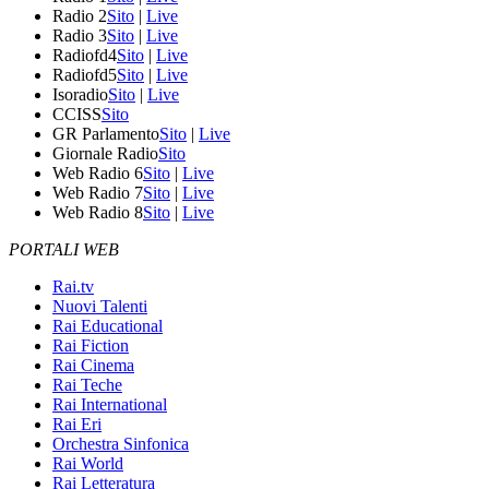
Radio 2
Sito
|
Live
Radio 3
Sito
|
Live
Radiofd4
Sito
|
Live
Radiofd5
Sito
|
Live
Isoradio
Sito
|
Live
CCISS
Sito
GR Parlamento
Sito
|
Live
Giornale Radio
Sito
Web Radio 6
Sito
|
Live
Web Radio 7
Sito
|
Live
Web Radio 8
Sito
|
Live
PORTALI WEB
Rai.tv
Nuovi Talenti
Rai Educational
Rai Fiction
Rai Cinema
Rai Teche
Rai International
Rai Eri
Orchestra Sinfonica
Rai World
Rai Letteratura