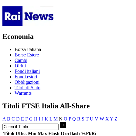
Economia
Borsa Italiana
Borse Estere
Cambi
Diritti
Fondi italiani
Fondi esteri
Obbligazioni
Titoli di Stato
Warrants
Titoli FTSE Italia All-Share
A
B
C
D
E
F
G
H
I
J
K
L
M
N
O
P
Q
R
S
T
U
V
W
X
Y
Z
Titoli
Uffic.
Min
Max
Flash
Ora flash
%Fl/Ri