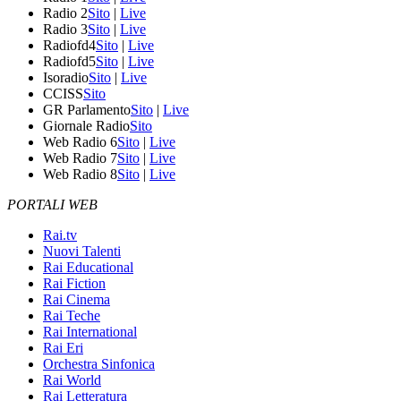
Radio 2
Sito
|
Live
Radio 3
Sito
|
Live
Radiofd4
Sito
|
Live
Radiofd5
Sito
|
Live
Isoradio
Sito
|
Live
CCISS
Sito
GR Parlamento
Sito
|
Live
Giornale Radio
Sito
Web Radio 6
Sito
|
Live
Web Radio 7
Sito
|
Live
Web Radio 8
Sito
|
Live
PORTALI WEB
Rai.tv
Nuovi Talenti
Rai Educational
Rai Fiction
Rai Cinema
Rai Teche
Rai International
Rai Eri
Orchestra Sinfonica
Rai World
Rai Letteratura