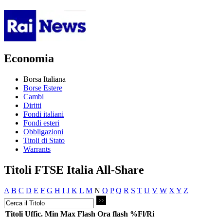
Economia
Borsa Italiana
Borse Estere
Cambi
Diritti
Fondi italiani
Fondi esteri
Obbligazioni
Titoli di Stato
Warrants
Titoli FTSE Italia All-Share
A
B
C
D
E
F
G
H
I
J
K
L
M
N
O
P
Q
R
S
T
U
V
W
X
Y
Z
Titoli
Uffic.
Min
Max
Flash
Ora flash
%Fl/Ri