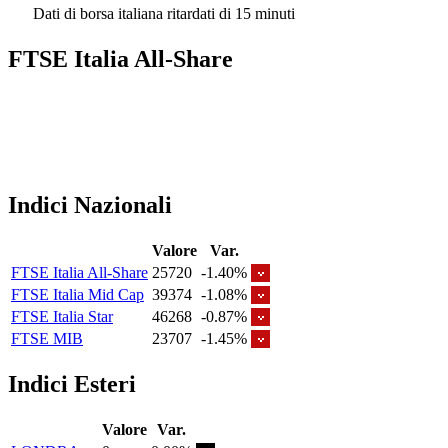
Dati di borsa italiana ritardati di 15 minuti
FTSE Italia All-Share
Indici Nazionali
Valore
Var.
FTSE Italia All-Share
25720
-1.40%
FTSE Italia Mid Cap
39374
-1.08%
FTSE Italia Star
46268
-0.87%
FTSE MIB
23707
-1.45%
Indici Esteri
Valore
Var.