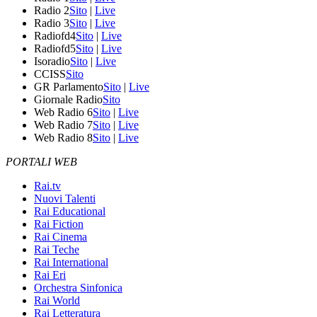
Radio 2
Sito
|
Live
Radio 3
Sito
|
Live
Radiofd4
Sito
|
Live
Radiofd5
Sito
|
Live
Isoradio
Sito
|
Live
CCISS
Sito
GR Parlamento
Sito
|
Live
Giornale Radio
Sito
Web Radio 6
Sito
|
Live
Web Radio 7
Sito
|
Live
Web Radio 8
Sito
|
Live
PORTALI WEB
Rai.tv
Nuovi Talenti
Rai Educational
Rai Fiction
Rai Cinema
Rai Teche
Rai International
Rai Eri
Orchestra Sinfonica
Rai World
Rai Letteratura