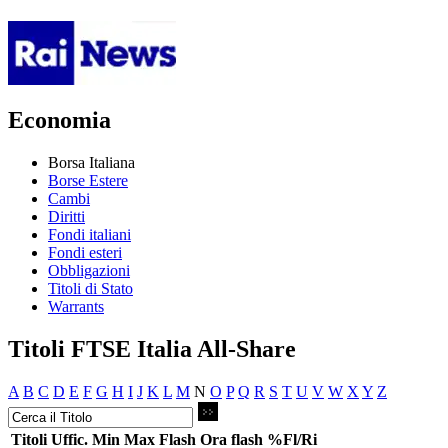
Economia
Borsa Italiana
Borse Estere
Cambi
Diritti
Fondi italiani
Fondi esteri
Obbligazioni
Titoli di Stato
Warrants
Titoli FTSE Italia All-Share
A
B
C
D
E
F
G
H
I
J
K
L
M
N
O
P
Q
R
S
T
U
V
W
X
Y
Z
Titoli
Uffic.
Min
Max
Flash
Ora flash
%Fl/Ri