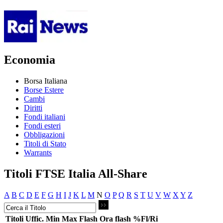
Economia
Borsa Italiana
Borse Estere
Cambi
Diritti
Fondi italiani
Fondi esteri
Obbligazioni
Titoli di Stato
Warrants
Titoli FTSE Italia All-Share
A
B
C
D
E
F
G
H
I
J
K
L
M
N
O
P
Q
R
S
T
U
V
W
X
Y
Z
Titoli
Uffic.
Min
Max
Flash
Ora flash
%Fl/Ri