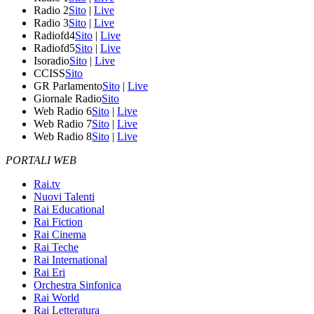
Radio 2
Sito
|
Live
Radio 3
Sito
|
Live
Radiofd4
Sito
|
Live
Radiofd5
Sito
|
Live
Isoradio
Sito
|
Live
CCISS
Sito
GR Parlamento
Sito
|
Live
Giornale Radio
Sito
Web Radio 6
Sito
|
Live
Web Radio 7
Sito
|
Live
Web Radio 8
Sito
|
Live
PORTALI WEB
Rai.tv
Nuovi Talenti
Rai Educational
Rai Fiction
Rai Cinema
Rai Teche
Rai International
Rai Eri
Orchestra Sinfonica
Rai World
Rai Letteratura