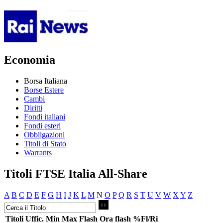
Economia
Borsa Italiana
Borse Estere
Cambi
Diritti
Fondi italiani
Fondi esteri
Obbligazioni
Titoli di Stato
Warrants
Titoli FTSE Italia All-Share
A
B
C
D
E
F
G
H
I
J
K
L
M
N
O
P
Q
R
S
T
U
V
W
X
Y
Z
Titoli
Uffic.
Min
Max
Flash
Ora flash
%Fl/Ri