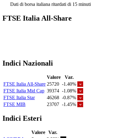
Dati di borsa italiana ritardati di 15 minuti
FTSE Italia All-Share
Indici Nazionali
Valore
Var.
FTSE Italia All-Share
25720
-1.40%
FTSE Italia Mid Cap
39374
-1.08%
FTSE Italia Star
46268
-0.87%
FTSE MIB
23707
-1.45%
Indici Esteri
Valore
Var.