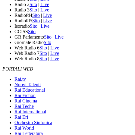
Radio 2
Sito
|
Live
Radio 3
Sito
|
Live
Radiofd4
Sito
|
Live
Radiofd5
Sito
|
Live
Isoradio
Sito
|
Live
CCISS
Sito
GR Parlamento
Sito
|
Live
Giornale Radio
Sito
Web Radio 6
Sito
|
Live
Web Radio 7
Sito
|
Live
Web Radio 8
Sito
|
Live
PORTALI WEB
Rai.tv
Nuovi Talenti
Rai Educational
Rai Fiction
Rai Cinema
Rai Teche
Rai International
Rai Eri
Orchestra Sinfonica
Rai World
Rai Letteratura