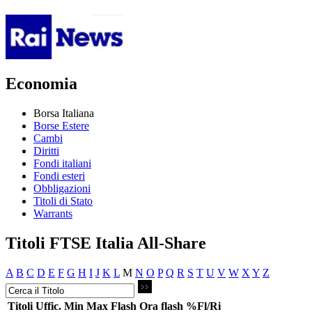
Economia
Borsa Italiana
Borse Estere
Cambi
Diritti
Fondi italiani
Fondi esteri
Obbligazioni
Titoli di Stato
Warrants
Titoli FTSE Italia All-Share
A
B
C
D
E
F
G
H
I
J
K
L
M
N
O
P
Q
R
S
T
U
V
W
X
Y
Z
Titoli
Uffic.
Min
Max
Flash
Ora flash
%Fl/Ri