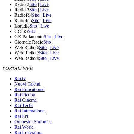
Radio 2
Sito
|
Live
Radio 3
Sito
|
Live
Radiofd4
Sito
|
Live
Radiofd5
Sito
|
Live
Isoradio
Sito
|
Live
CCISS
Sito
GR Parlamento
Sito
|
Live
Giornale Radio
Sito
Web Radio 6
Sito
|
Live
Web Radio 7
Sito
|
Live
Web Radio 8
Sito
|
Live
PORTALI WEB
Rai.tv
Nuovi Talenti
Rai Educational
Rai Fiction
Rai Cinema
Rai Teche
Rai International
Rai Eri
Orchestra Sinfonica
Rai World
Rai Letteratura