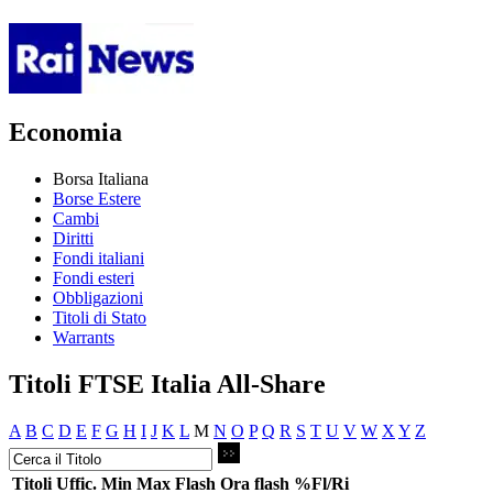
Economia
Borsa Italiana
Borse Estere
Cambi
Diritti
Fondi italiani
Fondi esteri
Obbligazioni
Titoli di Stato
Warrants
Titoli FTSE Italia All-Share
A
B
C
D
E
F
G
H
I
J
K
L
M
N
O
P
Q
R
S
T
U
V
W
X
Y
Z
Titoli
Uffic.
Min
Max
Flash
Ora flash
%Fl/Ri