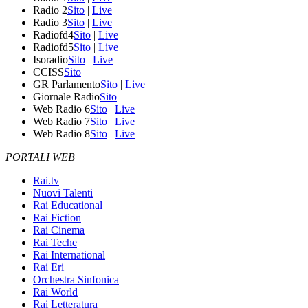
Radio 2
Sito
|
Live
Radio 3
Sito
|
Live
Radiofd4
Sito
|
Live
Radiofd5
Sito
|
Live
Isoradio
Sito
|
Live
CCISS
Sito
GR Parlamento
Sito
|
Live
Giornale Radio
Sito
Web Radio 6
Sito
|
Live
Web Radio 7
Sito
|
Live
Web Radio 8
Sito
|
Live
PORTALI WEB
Rai.tv
Nuovi Talenti
Rai Educational
Rai Fiction
Rai Cinema
Rai Teche
Rai International
Rai Eri
Orchestra Sinfonica
Rai World
Rai Letteratura