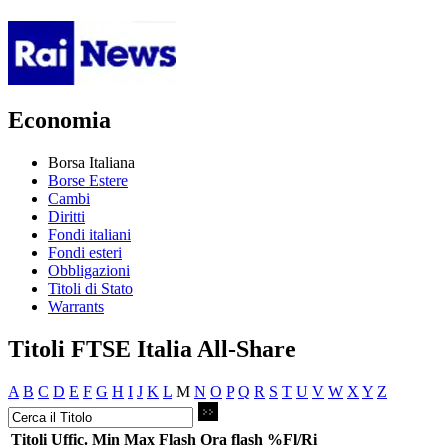
Economia
Borsa Italiana
Borse Estere
Cambi
Diritti
Fondi italiani
Fondi esteri
Obbligazioni
Titoli di Stato
Warrants
Titoli FTSE Italia All-Share
A
B
C
D
E
F
G
H
I
J
K
L
M
N
O
P
Q
R
S
T
U
V
W
X
Y
Z
Titoli
Uffic.
Min
Max
Flash
Ora flash
%Fl/Ri