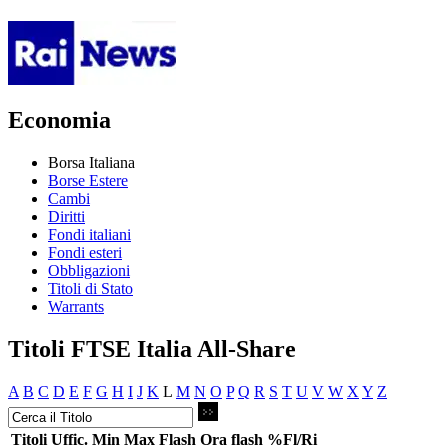
Economia
Borsa Italiana
Borse Estere
Cambi
Diritti
Fondi italiani
Fondi esteri
Obbligazioni
Titoli di Stato
Warrants
Titoli FTSE Italia All-Share
A
B
C
D
E
F
G
H
I
J
K
L
M
N
O
P
Q
R
S
T
U
V
W
X
Y
Z
Titoli
Uffic.
Min
Max
Flash
Ora flash
%Fl/Ri