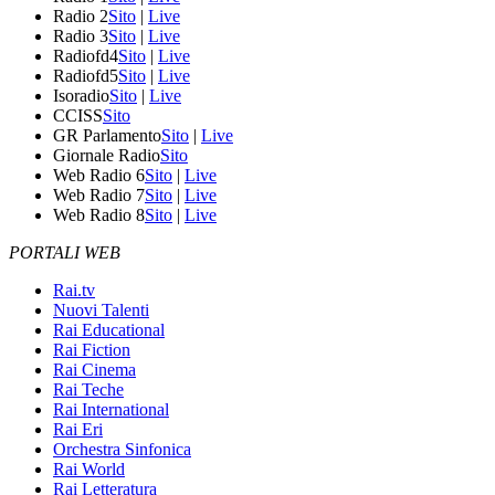
Radio 2
Sito
|
Live
Radio 3
Sito
|
Live
Radiofd4
Sito
|
Live
Radiofd5
Sito
|
Live
Isoradio
Sito
|
Live
CCISS
Sito
GR Parlamento
Sito
|
Live
Giornale Radio
Sito
Web Radio 6
Sito
|
Live
Web Radio 7
Sito
|
Live
Web Radio 8
Sito
|
Live
PORTALI WEB
Rai.tv
Nuovi Talenti
Rai Educational
Rai Fiction
Rai Cinema
Rai Teche
Rai International
Rai Eri
Orchestra Sinfonica
Rai World
Rai Letteratura