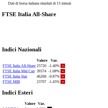
Dati di borsa italiana ritardati di 15 minuti
FTSE Italia All-Share
Indici Nazionali
Valore
Var.
FTSE Italia All-Share
25720
-1.40%
FTSE Italia Mid Cap
39374
-1.08%
FTSE Italia Star
46268
-0.87%
FTSE MIB
23707
-1.45%
Indici Esteri
Valore
Var.