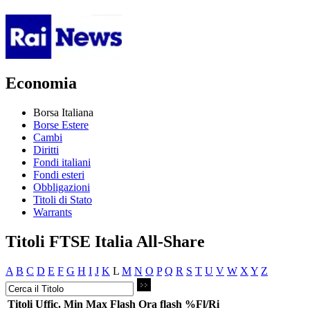
Economia
Borsa Italiana
Borse Estere
Cambi
Diritti
Fondi italiani
Fondi esteri
Obbligazioni
Titoli di Stato
Warrants
Titoli FTSE Italia All-Share
A
B
C
D
E
F
G
H
I
J
K
L
M
N
O
P
Q
R
S
T
U
V
W
X
Y
Z
Titoli
Uffic.
Min
Max
Flash
Ora flash
%Fl/Ri