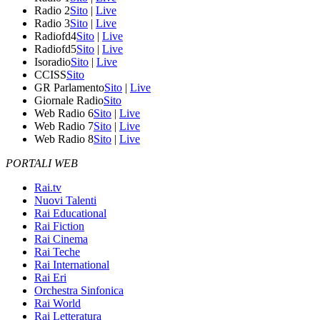
Radio 2
Sito
|
Live
Radio 3
Sito
|
Live
Radiofd4
Sito
|
Live
Radiofd5
Sito
|
Live
Isoradio
Sito
|
Live
CCISS
Sito
GR Parlamento
Sito
|
Live
Giornale Radio
Sito
Web Radio 6
Sito
|
Live
Web Radio 7
Sito
|
Live
Web Radio 8
Sito
|
Live
PORTALI WEB
Rai.tv
Nuovi Talenti
Rai Educational
Rai Fiction
Rai Cinema
Rai Teche
Rai International
Rai Eri
Orchestra Sinfonica
Rai World
Rai Letteratura