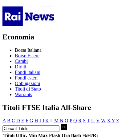
Economia
Borsa Italiana
Borse Estere
Cambi
Diritti
Fondi italiani
Fondi esteri
Obbligazioni
Titoli di Stato
Warrants
Titoli FTSE Italia All-Share
A
B
C
D
E
F
G
H
I
J
K
L
M
N
O
P
Q
R
S
T
U
V
W
X
Y
Z
Titoli
Uffic.
Min
Max
Flash
Ora flash
%Fl/Ri