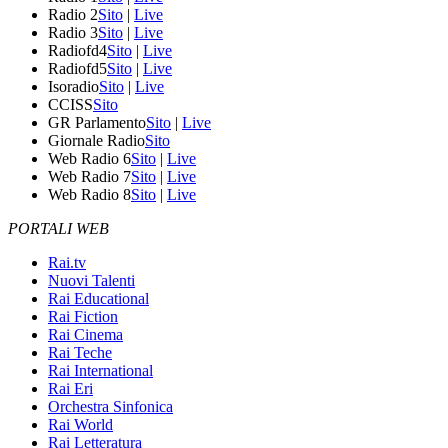
Radio 2
Sito
|
Live
Radio 3
Sito
|
Live
Radiofd4
Sito
|
Live
Radiofd5
Sito
|
Live
Isoradio
Sito
|
Live
CCISS
Sito
GR Parlamento
Sito
|
Live
Giornale Radio
Sito
Web Radio 6
Sito
|
Live
Web Radio 7
Sito
|
Live
Web Radio 8
Sito
|
Live
PORTALI WEB
Rai.tv
Nuovi Talenti
Rai Educational
Rai Fiction
Rai Cinema
Rai Teche
Rai International
Rai Eri
Orchestra Sinfonica
Rai World
Rai Letteratura