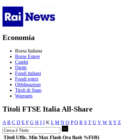
Economia
Borsa Italiana
Borse Estere
Cambi
Diritti
Fondi italiani
Fondi esteri
Obbligazioni
Titoli di Stato
Warrants
Titoli FTSE Italia All-Share
A
B
C
D
E
F
G
H
I
J
K
L
M
N
O
P
Q
R
S
T
U
V
W
X
Y
Z
Titoli
Uffic.
Min
Max
Flash
Ora flash
%Fl/Ri