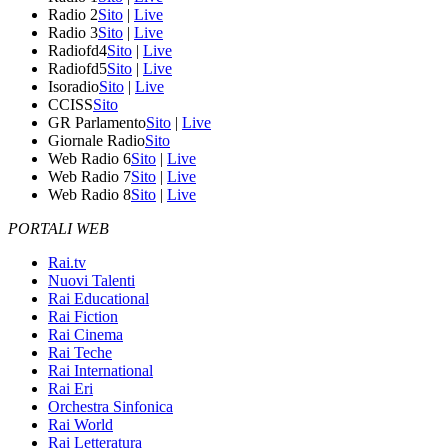
Radio 2
Sito
|
Live
Radio 3
Sito
|
Live
Radiofd4
Sito
|
Live
Radiofd5
Sito
|
Live
Isoradio
Sito
|
Live
CCISS
Sito
GR Parlamento
Sito
|
Live
Giornale Radio
Sito
Web Radio 6
Sito
|
Live
Web Radio 7
Sito
|
Live
Web Radio 8
Sito
|
Live
PORTALI WEB
Rai.tv
Nuovi Talenti
Rai Educational
Rai Fiction
Rai Cinema
Rai Teche
Rai International
Rai Eri
Orchestra Sinfonica
Rai World
Rai Letteratura