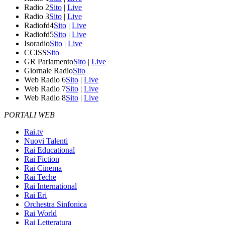
Radio 2
Sito
|
Live
Radio 3
Sito
|
Live
Radiofd4
Sito
|
Live
Radiofd5
Sito
|
Live
Isoradio
Sito
|
Live
CCISS
Sito
GR Parlamento
Sito
|
Live
Giornale Radio
Sito
Web Radio 6
Sito
|
Live
Web Radio 7
Sito
|
Live
Web Radio 8
Sito
|
Live
PORTALI WEB
Rai.tv
Nuovi Talenti
Rai Educational
Rai Fiction
Rai Cinema
Rai Teche
Rai International
Rai Eri
Orchestra Sinfonica
Rai World
Rai Letteratura