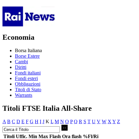
Economia
Borsa Italiana
Borse Estere
Cambi
Diritti
Fondi italiani
Fondi esteri
Obbligazioni
Titoli di Stato
Warrants
Titoli FTSE Italia All-Share
A
B
C
D
E
F
G
H
I
J
K
L
M
N
O
P
Q
R
S
T
U
V
W
X
Y
Z
Titoli
Uffic.
Min
Max
Flash
Ora flash
%Fl/Ri