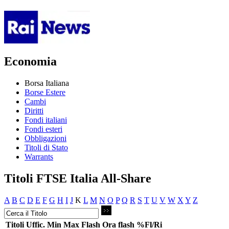
Economia
Borsa Italiana
Borse Estere
Cambi
Diritti
Fondi italiani
Fondi esteri
Obbligazioni
Titoli di Stato
Warrants
Titoli FTSE Italia All-Share
A
B
C
D
E
F
G
H
I
J
K
L
M
N
O
P
Q
R
S
T
U
V
W
X
Y
Z
Titoli
Uffic.
Min
Max
Flash
Ora flash
%Fl/Ri