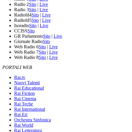
Radio 2
Sito
|
Live
Radio 3
Sito
|
Live
Radiofd4
Sito
|
Live
Radiofd5
Sito
|
Live
Isoradio
Sito
|
Live
CCISS
Sito
GR Parlamento
Sito
|
Live
Giornale Radio
Sito
Web Radio 6
Sito
|
Live
Web Radio 7
Sito
|
Live
Web Radio 8
Sito
|
Live
PORTALI WEB
Rai.tv
Nuovi Talenti
Rai Educational
Rai Fiction
Rai Cinema
Rai Teche
Rai International
Rai Eri
Orchestra Sinfonica
Rai World
Rai Letteratura