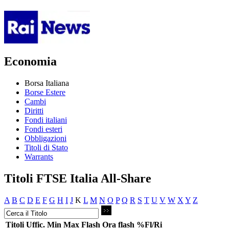
Economia
Borsa Italiana
Borse Estere
Cambi
Diritti
Fondi italiani
Fondi esteri
Obbligazioni
Titoli di Stato
Warrants
Titoli FTSE Italia All-Share
A
B
C
D
E
F
G
H
I
J
K
L
M
N
O
P
Q
R
S
T
U
V
W
X
Y
Z
Titoli
Uffic.
Min
Max
Flash
Ora flash
%Fl/Ri