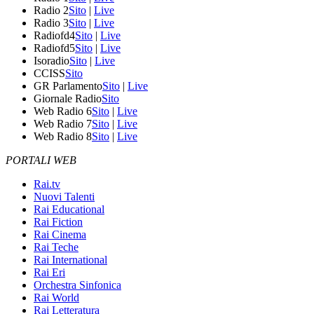
Radio 2
Sito
|
Live
Radio 3
Sito
|
Live
Radiofd4
Sito
|
Live
Radiofd5
Sito
|
Live
Isoradio
Sito
|
Live
CCISS
Sito
GR Parlamento
Sito
|
Live
Giornale Radio
Sito
Web Radio 6
Sito
|
Live
Web Radio 7
Sito
|
Live
Web Radio 8
Sito
|
Live
PORTALI WEB
Rai.tv
Nuovi Talenti
Rai Educational
Rai Fiction
Rai Cinema
Rai Teche
Rai International
Rai Eri
Orchestra Sinfonica
Rai World
Rai Letteratura