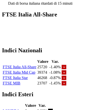
Dati di borsa italiana ritardati di 15 minuti
FTSE Italia All-Share
Indici Nazionali
Valore
Var.
FTSE Italia All-Share
25720
-1.40%
FTSE Italia Mid Cap
39374
-1.08%
FTSE Italia Star
46268
-0.87%
FTSE MIB
23707
-1.45%
Indici Esteri
Valore
Var.