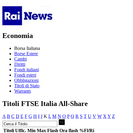
Economia
Borsa Italiana
Borse Estere
Cambi
Diritti
Fondi italiani
Fondi esteri
Obbligazioni
Titoli di Stato
Warrants
Titoli FTSE Italia All-Share
A
B
C
D
E
F
G
H
I
J
K
L
M
N
O
P
Q
R
S
T
U
V
W
X
Y
Z
Titoli
Uffic.
Min
Max
Flash
Ora flash
%Fl/Ri