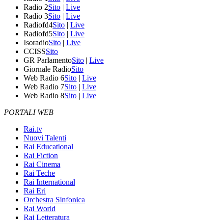
Radio 2
Sito
|
Live
Radio 3
Sito
|
Live
Radiofd4
Sito
|
Live
Radiofd5
Sito
|
Live
Isoradio
Sito
|
Live
CCISS
Sito
GR Parlamento
Sito
|
Live
Giornale Radio
Sito
Web Radio 6
Sito
|
Live
Web Radio 7
Sito
|
Live
Web Radio 8
Sito
|
Live
PORTALI WEB
Rai.tv
Nuovi Talenti
Rai Educational
Rai Fiction
Rai Cinema
Rai Teche
Rai International
Rai Eri
Orchestra Sinfonica
Rai World
Rai Letteratura