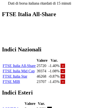
Dati di borsa italiana ritardati di 15 minuti
FTSE Italia All-Share
Indici Nazionali
Valore
Var.
FTSE Italia All-Share
25720
-1.40%
FTSE Italia Mid Cap
39374
-1.08%
FTSE Italia Star
46268
-0.87%
FTSE MIB
23707
-1.45%
Indici Esteri
Valore
Var.