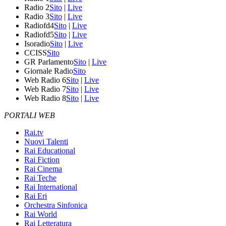
Radio 2
Sito
|
Live
Radio 3
Sito
|
Live
Radiofd4
Sito
|
Live
Radiofd5
Sito
|
Live
Isoradio
Sito
|
Live
CCISS
Sito
GR Parlamento
Sito
|
Live
Giornale Radio
Sito
Web Radio 6
Sito
|
Live
Web Radio 7
Sito
|
Live
Web Radio 8
Sito
|
Live
PORTALI WEB
Rai.tv
Nuovi Talenti
Rai Educational
Rai Fiction
Rai Cinema
Rai Teche
Rai International
Rai Eri
Orchestra Sinfonica
Rai World
Rai Letteratura