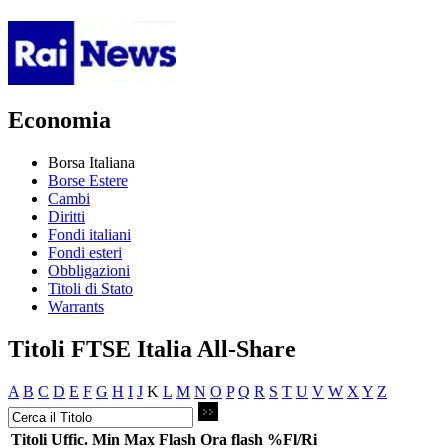
Economia
Borsa Italiana
Borse Estere
Cambi
Diritti
Fondi italiani
Fondi esteri
Obbligazioni
Titoli di Stato
Warrants
Titoli FTSE Italia All-Share
A
B
C
D
E
F
G
H
I
J
K
L
M
N
O
P
Q
R
S
T
U
V
W
X
Y
Z
Titoli
Uffic.
Min
Max
Flash
Ora flash
%Fl/Ri