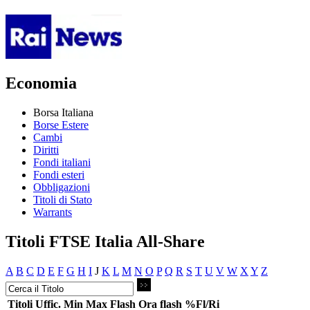
Economia
Borsa Italiana
Borse Estere
Cambi
Diritti
Fondi italiani
Fondi esteri
Obbligazioni
Titoli di Stato
Warrants
Titoli FTSE Italia All-Share
A
B
C
D
E
F
G
H
I
J
K
L
M
N
O
P
Q
R
S
T
U
V
W
X
Y
Z
Titoli
Uffic.
Min
Max
Flash
Ora flash
%Fl/Ri