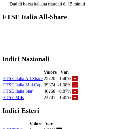
Dati di borsa italiana ritardati di 15 minuti
FTSE Italia All-Share
Indici Nazionali
Valore
Var.
FTSE Italia All-Share
25720
-1.40%
FTSE Italia Mid Cap
39374
-1.08%
FTSE Italia Star
46268
-0.87%
FTSE MIB
23707
-1.45%
Indici Esteri
Valore
Var.