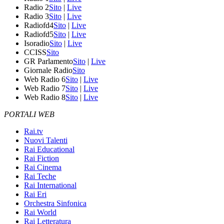
Radio 2
Sito
|
Live
Radio 3
Sito
|
Live
Radiofd4
Sito
|
Live
Radiofd5
Sito
|
Live
Isoradio
Sito
|
Live
CCISS
Sito
GR Parlamento
Sito
|
Live
Giornale Radio
Sito
Web Radio 6
Sito
|
Live
Web Radio 7
Sito
|
Live
Web Radio 8
Sito
|
Live
PORTALI WEB
Rai.tv
Nuovi Talenti
Rai Educational
Rai Fiction
Rai Cinema
Rai Teche
Rai International
Rai Eri
Orchestra Sinfonica
Rai World
Rai Letteratura