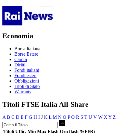
Economia
Borsa Italiana
Borse Estere
Cambi
Diritti
Fondi italiani
Fondi esteri
Obbligazioni
Titoli di Stato
Warrants
Titoli FTSE Italia All-Share
A
B
C
D
E
F
G
H
I
J
K
L
M
N
O
P
Q
R
S
T
U
V
W
X
Y
Z
Titoli
Uffic.
Min
Max
Flash
Ora flash
%Fl/Ri