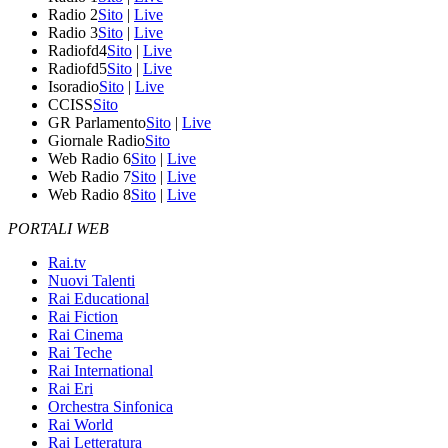
Radio 2
Sito
|
Live
Radio 3
Sito
|
Live
Radiofd4
Sito
|
Live
Radiofd5
Sito
|
Live
Isoradio
Sito
|
Live
CCISS
Sito
GR Parlamento
Sito
|
Live
Giornale Radio
Sito
Web Radio 6
Sito
|
Live
Web Radio 7
Sito
|
Live
Web Radio 8
Sito
|
Live
PORTALI WEB
Rai.tv
Nuovi Talenti
Rai Educational
Rai Fiction
Rai Cinema
Rai Teche
Rai International
Rai Eri
Orchestra Sinfonica
Rai World
Rai Letteratura