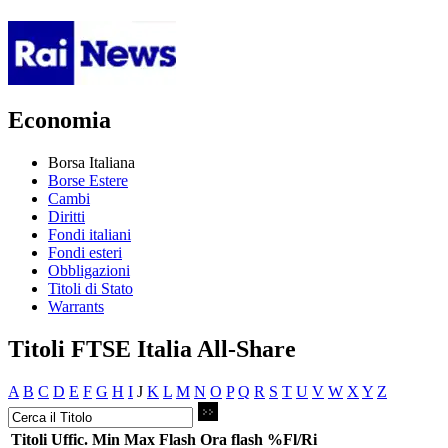
Economia
Borsa Italiana
Borse Estere
Cambi
Diritti
Fondi italiani
Fondi esteri
Obbligazioni
Titoli di Stato
Warrants
Titoli FTSE Italia All-Share
A
B
C
D
E
F
G
H
I
J
K
L
M
N
O
P
Q
R
S
T
U
V
W
X
Y
Z
Titoli
Uffic.
Min
Max
Flash
Ora flash
%Fl/Ri