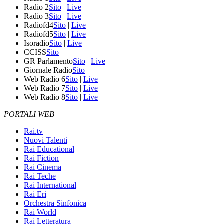
Radio 2
Sito
|
Live
Radio 3
Sito
|
Live
Radiofd4
Sito
|
Live
Radiofd5
Sito
|
Live
Isoradio
Sito
|
Live
CCISS
Sito
GR Parlamento
Sito
|
Live
Giornale Radio
Sito
Web Radio 6
Sito
|
Live
Web Radio 7
Sito
|
Live
Web Radio 8
Sito
|
Live
PORTALI WEB
Rai.tv
Nuovi Talenti
Rai Educational
Rai Fiction
Rai Cinema
Rai Teche
Rai International
Rai Eri
Orchestra Sinfonica
Rai World
Rai Letteratura