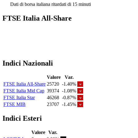
Dati di borsa italiana ritardati di 15 minuti
FTSE Italia All-Share
Indici Nazionali
Valore
Var.
FTSE Italia All-Share
25720
-1.40%
FTSE Italia Mid Cap
39374
-1.08%
FTSE Italia Star
46268
-0.87%
FTSE MIB
23707
-1.45%
Indici Esteri
Valore
Var.