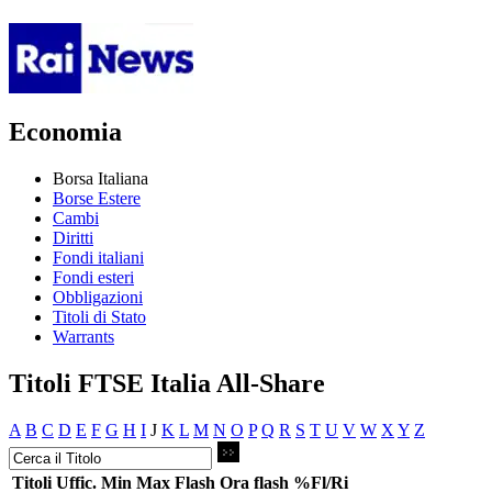
Economia
Borsa Italiana
Borse Estere
Cambi
Diritti
Fondi italiani
Fondi esteri
Obbligazioni
Titoli di Stato
Warrants
Titoli FTSE Italia All-Share
A
B
C
D
E
F
G
H
I
J
K
L
M
N
O
P
Q
R
S
T
U
V
W
X
Y
Z
Titoli
Uffic.
Min
Max
Flash
Ora flash
%Fl/Ri