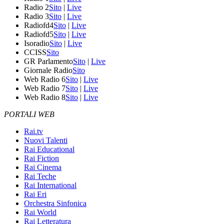
Radio 2
Sito
|
Live
Radio 3
Sito
|
Live
Radiofd4
Sito
|
Live
Radiofd5
Sito
|
Live
Isoradio
Sito
|
Live
CCISS
Sito
GR Parlamento
Sito
|
Live
Giornale Radio
Sito
Web Radio 6
Sito
|
Live
Web Radio 7
Sito
|
Live
Web Radio 8
Sito
|
Live
PORTALI WEB
Rai.tv
Nuovi Talenti
Rai Educational
Rai Fiction
Rai Cinema
Rai Teche
Rai International
Rai Eri
Orchestra Sinfonica
Rai World
Rai Letteratura