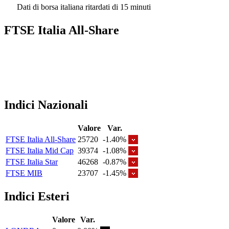
Dati di borsa italiana ritardati di 15 minuti
FTSE Italia All-Share
Indici Nazionali
Valore
Var.
FTSE Italia All-Share
25720
-1.40%
FTSE Italia Mid Cap
39374
-1.08%
FTSE Italia Star
46268
-0.87%
FTSE MIB
23707
-1.45%
Indici Esteri
Valore
Var.