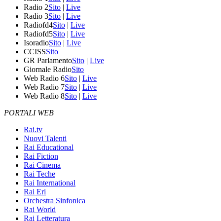
Radio 2
Sito
|
Live
Radio 3
Sito
|
Live
Radiofd4
Sito
|
Live
Radiofd5
Sito
|
Live
Isoradio
Sito
|
Live
CCISS
Sito
GR Parlamento
Sito
|
Live
Giornale Radio
Sito
Web Radio 6
Sito
|
Live
Web Radio 7
Sito
|
Live
Web Radio 8
Sito
|
Live
PORTALI WEB
Rai.tv
Nuovi Talenti
Rai Educational
Rai Fiction
Rai Cinema
Rai Teche
Rai International
Rai Eri
Orchestra Sinfonica
Rai World
Rai Letteratura