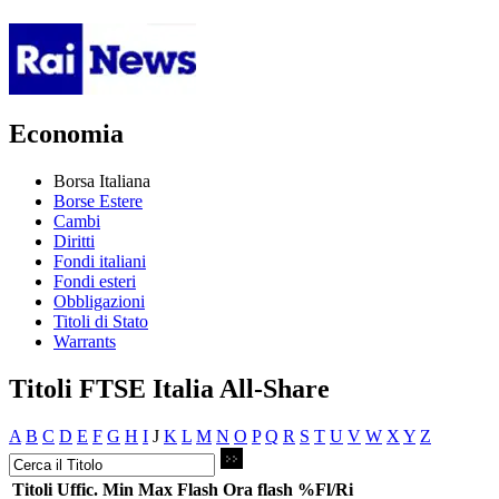
Economia
Borsa Italiana
Borse Estere
Cambi
Diritti
Fondi italiani
Fondi esteri
Obbligazioni
Titoli di Stato
Warrants
Titoli FTSE Italia All-Share
A
B
C
D
E
F
G
H
I
J
K
L
M
N
O
P
Q
R
S
T
U
V
W
X
Y
Z
Titoli
Uffic.
Min
Max
Flash
Ora flash
%Fl/Ri