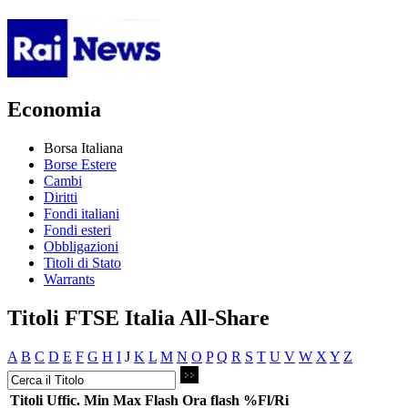
Economia
Borsa Italiana
Borse Estere
Cambi
Diritti
Fondi italiani
Fondi esteri
Obbligazioni
Titoli di Stato
Warrants
Titoli FTSE Italia All-Share
A
B
C
D
E
F
G
H
I
J
K
L
M
N
O
P
Q
R
S
T
U
V
W
X
Y
Z
Titoli
Uffic.
Min
Max
Flash
Ora flash
%Fl/Ri