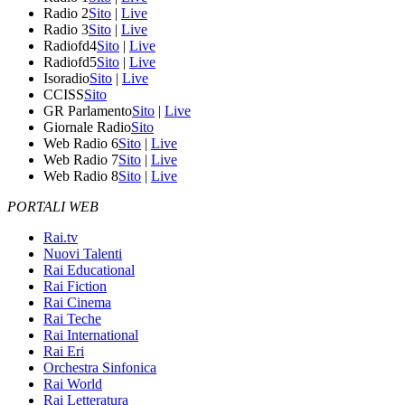
Radio 2
Sito
|
Live
Radio 3
Sito
|
Live
Radiofd4
Sito
|
Live
Radiofd5
Sito
|
Live
Isoradio
Sito
|
Live
CCISS
Sito
GR Parlamento
Sito
|
Live
Giornale Radio
Sito
Web Radio 6
Sito
|
Live
Web Radio 7
Sito
|
Live
Web Radio 8
Sito
|
Live
PORTALI WEB
Rai.tv
Nuovi Talenti
Rai Educational
Rai Fiction
Rai Cinema
Rai Teche
Rai International
Rai Eri
Orchestra Sinfonica
Rai World
Rai Letteratura