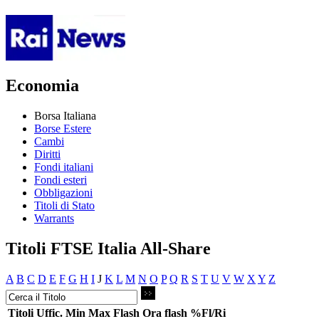
Economia
Borsa Italiana
Borse Estere
Cambi
Diritti
Fondi italiani
Fondi esteri
Obbligazioni
Titoli di Stato
Warrants
Titoli FTSE Italia All-Share
A
B
C
D
E
F
G
H
I
J
K
L
M
N
O
P
Q
R
S
T
U
V
W
X
Y
Z
Titoli
Uffic.
Min
Max
Flash
Ora flash
%Fl/Ri