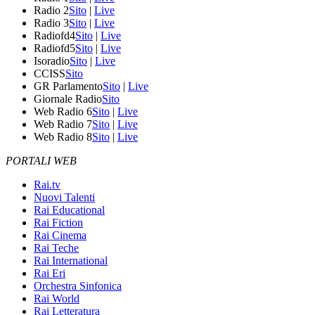
Radio 2
Sito
|
Live
Radio 3
Sito
|
Live
Radiofd4
Sito
|
Live
Radiofd5
Sito
|
Live
Isoradio
Sito
|
Live
CCISS
Sito
GR Parlamento
Sito
|
Live
Giornale Radio
Sito
Web Radio 6
Sito
|
Live
Web Radio 7
Sito
|
Live
Web Radio 8
Sito
|
Live
PORTALI WEB
Rai.tv
Nuovi Talenti
Rai Educational
Rai Fiction
Rai Cinema
Rai Teche
Rai International
Rai Eri
Orchestra Sinfonica
Rai World
Rai Letteratura