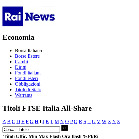
Economia
Borsa Italiana
Borse Estere
Cambi
Diritti
Fondi italiani
Fondi esteri
Obbligazioni
Titoli di Stato
Warrants
Titoli FTSE Italia All-Share
A
B
C
D
E
F
G
H
I
J
K
L
M
N
O
P
Q
R
S
T
U
V
W
X
Y
Z
Titoli
Uffic.
Min
Max
Flash
Ora flash
%Fl/Ri