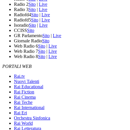
Radio 2
Sito
|
Live
Radio 3
Sito
|
Live
Radiofd4
Sito
|
Live
Radiofd5
Sito
|
Live
Isoradio
Sito
|
Live
CCISS
Sito
GR Parlamento
Sito
|
Live
Giornale Radio
Sito
Web Radio 6
Sito
|
Live
Web Radio 7
Sito
|
Live
Web Radio 8
Sito
|
Live
PORTALI WEB
Rai.tv
Nuovi Talenti
Rai Educational
Rai Fiction
Rai Cinema
Rai Teche
Rai International
Rai Eri
Orchestra Sinfonica
Rai World
Rai Letteratura