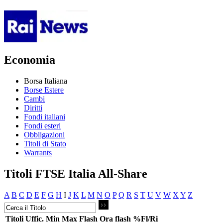
Economia
Borsa Italiana
Borse Estere
Cambi
Diritti
Fondi italiani
Fondi esteri
Obbligazioni
Titoli di Stato
Warrants
Titoli FTSE Italia All-Share
A
B
C
D
E
F
G
H
I
J
K
L
M
N
O
P
Q
R
S
T
U
V
W
X
Y
Z
Titoli
Uffic.
Min
Max
Flash
Ora flash
%Fl/Ri