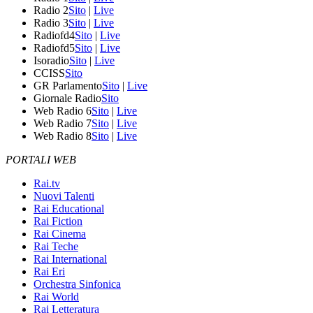
Radio 2
Sito
|
Live
Radio 3
Sito
|
Live
Radiofd4
Sito
|
Live
Radiofd5
Sito
|
Live
Isoradio
Sito
|
Live
CCISS
Sito
GR Parlamento
Sito
|
Live
Giornale Radio
Sito
Web Radio 6
Sito
|
Live
Web Radio 7
Sito
|
Live
Web Radio 8
Sito
|
Live
PORTALI WEB
Rai.tv
Nuovi Talenti
Rai Educational
Rai Fiction
Rai Cinema
Rai Teche
Rai International
Rai Eri
Orchestra Sinfonica
Rai World
Rai Letteratura