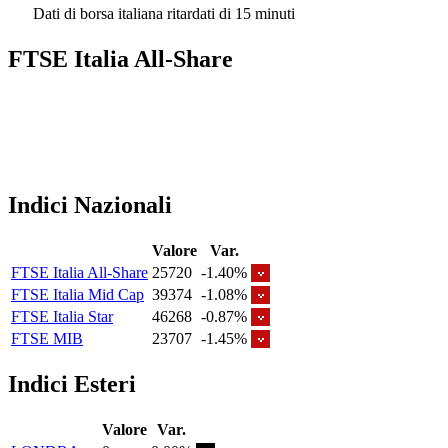
Dati di borsa italiana ritardati di 15 minuti
FTSE Italia All-Share
Indici Nazionali
Valore
Var.
FTSE Italia All-Share
25720
-1.40%
FTSE Italia Mid Cap
39374
-1.08%
FTSE Italia Star
46268
-0.87%
FTSE MIB
23707
-1.45%
Indici Esteri
Valore
Var.