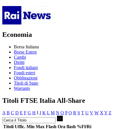
Economia
Borsa Italiana
Borse Estere
Cambi
Diritti
Fondi italiani
Fondi esteri
Obbligazioni
Titoli di Stato
Warrants
Titoli FTSE Italia All-Share
A
B
C
D
E
F
G
H
I
J
K
L
M
N
O
P
Q
R
S
T
U
V
W
X
Y
Z
Titoli
Uffic.
Min
Max
Flash
Ora flash
%Fl/Ri