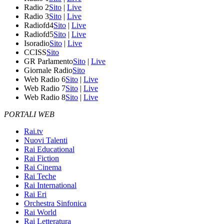
Radio 2
Sito
|
Live
Radio 3
Sito
|
Live
Radiofd4
Sito
|
Live
Radiofd5
Sito
|
Live
Isoradio
Sito
|
Live
CCISS
Sito
GR Parlamento
Sito
|
Live
Giornale Radio
Sito
Web Radio 6
Sito
|
Live
Web Radio 7
Sito
|
Live
Web Radio 8
Sito
|
Live
PORTALI WEB
Rai.tv
Nuovi Talenti
Rai Educational
Rai Fiction
Rai Cinema
Rai Teche
Rai International
Rai Eri
Orchestra Sinfonica
Rai World
Rai Letteratura