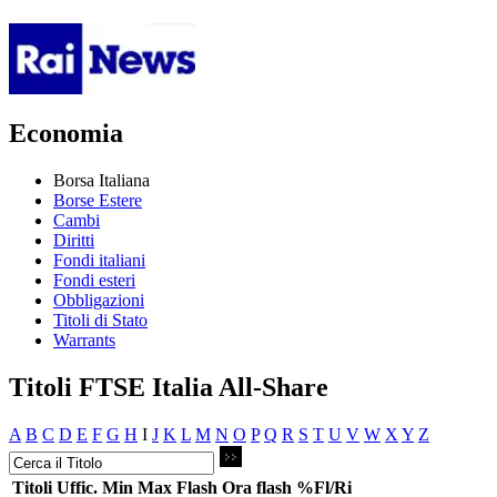
Economia
Borsa Italiana
Borse Estere
Cambi
Diritti
Fondi italiani
Fondi esteri
Obbligazioni
Titoli di Stato
Warrants
Titoli FTSE Italia All-Share
A
B
C
D
E
F
G
H
I
J
K
L
M
N
O
P
Q
R
S
T
U
V
W
X
Y
Z
Titoli
Uffic.
Min
Max
Flash
Ora flash
%Fl/Ri