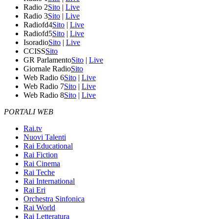
Radio 2
Sito
|
Live
Radio 3
Sito
|
Live
Radiofd4
Sito
|
Live
Radiofd5
Sito
|
Live
Isoradio
Sito
|
Live
CCISS
Sito
GR Parlamento
Sito
|
Live
Giornale Radio
Sito
Web Radio 6
Sito
|
Live
Web Radio 7
Sito
|
Live
Web Radio 8
Sito
|
Live
PORTALI WEB
Rai.tv
Nuovi Talenti
Rai Educational
Rai Fiction
Rai Cinema
Rai Teche
Rai International
Rai Eri
Orchestra Sinfonica
Rai World
Rai Letteratura