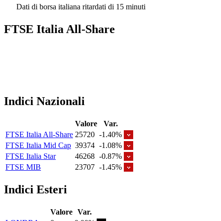
Dati di borsa italiana ritardati di 15 minuti
FTSE Italia All-Share
Indici Nazionali
Valore
Var.
FTSE Italia All-Share
25720
-1.40%
FTSE Italia Mid Cap
39374
-1.08%
FTSE Italia Star
46268
-0.87%
FTSE MIB
23707
-1.45%
Indici Esteri
Valore
Var.