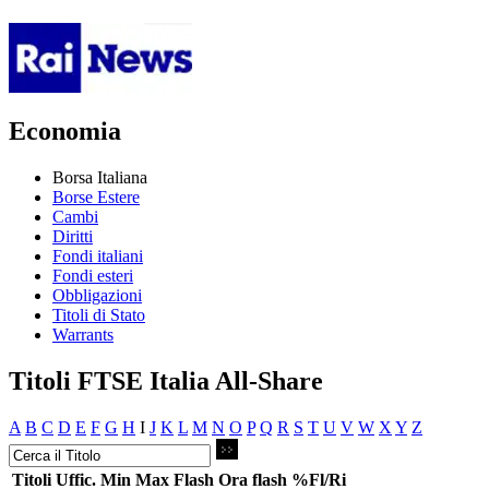
Economia
Borsa Italiana
Borse Estere
Cambi
Diritti
Fondi italiani
Fondi esteri
Obbligazioni
Titoli di Stato
Warrants
Titoli FTSE Italia All-Share
A
B
C
D
E
F
G
H
I
J
K
L
M
N
O
P
Q
R
S
T
U
V
W
X
Y
Z
Titoli
Uffic.
Min
Max
Flash
Ora flash
%Fl/Ri