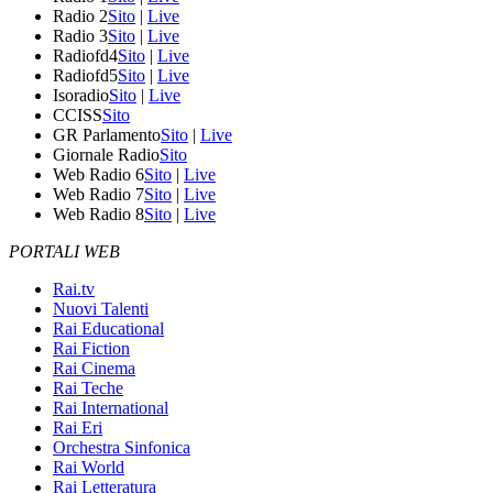
Radio 2
Sito
|
Live
Radio 3
Sito
|
Live
Radiofd4
Sito
|
Live
Radiofd5
Sito
|
Live
Isoradio
Sito
|
Live
CCISS
Sito
GR Parlamento
Sito
|
Live
Giornale Radio
Sito
Web Radio 6
Sito
|
Live
Web Radio 7
Sito
|
Live
Web Radio 8
Sito
|
Live
PORTALI WEB
Rai.tv
Nuovi Talenti
Rai Educational
Rai Fiction
Rai Cinema
Rai Teche
Rai International
Rai Eri
Orchestra Sinfonica
Rai World
Rai Letteratura