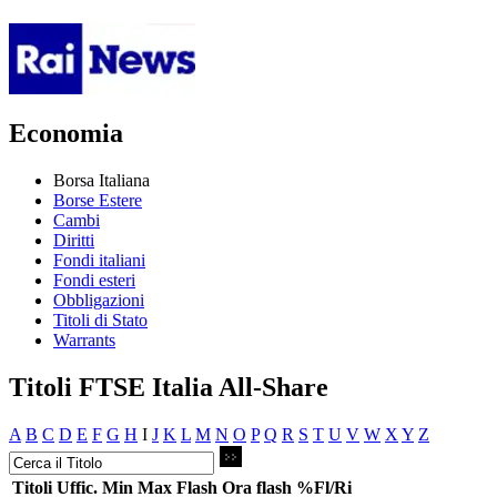
Economia
Borsa Italiana
Borse Estere
Cambi
Diritti
Fondi italiani
Fondi esteri
Obbligazioni
Titoli di Stato
Warrants
Titoli FTSE Italia All-Share
A
B
C
D
E
F
G
H
I
J
K
L
M
N
O
P
Q
R
S
T
U
V
W
X
Y
Z
Titoli
Uffic.
Min
Max
Flash
Ora flash
%Fl/Ri