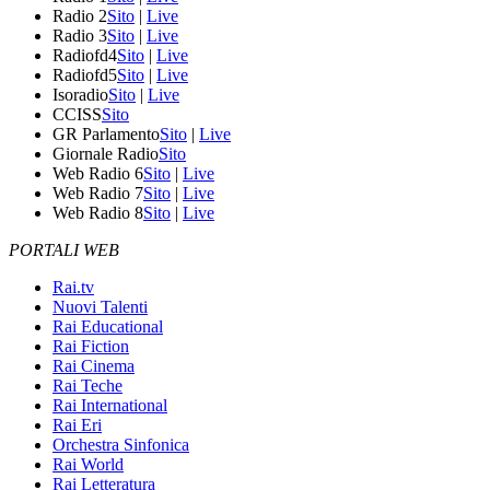
Radio 2
Sito
|
Live
Radio 3
Sito
|
Live
Radiofd4
Sito
|
Live
Radiofd5
Sito
|
Live
Isoradio
Sito
|
Live
CCISS
Sito
GR Parlamento
Sito
|
Live
Giornale Radio
Sito
Web Radio 6
Sito
|
Live
Web Radio 7
Sito
|
Live
Web Radio 8
Sito
|
Live
PORTALI WEB
Rai.tv
Nuovi Talenti
Rai Educational
Rai Fiction
Rai Cinema
Rai Teche
Rai International
Rai Eri
Orchestra Sinfonica
Rai World
Rai Letteratura