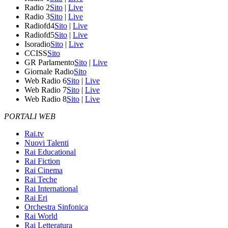
Radio 2
Sito
|
Live
Radio 3
Sito
|
Live
Radiofd4
Sito
|
Live
Radiofd5
Sito
|
Live
Isoradio
Sito
|
Live
CCISS
Sito
GR Parlamento
Sito
|
Live
Giornale Radio
Sito
Web Radio 6
Sito
|
Live
Web Radio 7
Sito
|
Live
Web Radio 8
Sito
|
Live
PORTALI WEB
Rai.tv
Nuovi Talenti
Rai Educational
Rai Fiction
Rai Cinema
Rai Teche
Rai International
Rai Eri
Orchestra Sinfonica
Rai World
Rai Letteratura