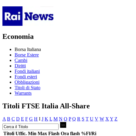
Economia
Borsa Italiana
Borse Estere
Cambi
Diritti
Fondi italiani
Fondi esteri
Obbligazioni
Titoli di Stato
Warrants
Titoli FTSE Italia All-Share
A
B
C
D
E
F
G
H
I
J
K
L
M
N
O
P
Q
R
S
T
U
V
W
X
Y
Z
Titoli
Uffic.
Min
Max
Flash
Ora flash
%Fl/Ri