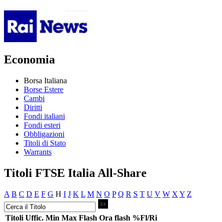
Economia
Borsa Italiana
Borse Estere
Cambi
Diritti
Fondi italiani
Fondi esteri
Obbligazioni
Titoli di Stato
Warrants
Titoli FTSE Italia All-Share
A
B
C
D
E
F
G
H
I
J
K
L
M
N
O
P
Q
R
S
T
U
V
W
X
Y
Z
Titoli
Uffic.
Min
Max
Flash
Ora flash
%Fl/Ri