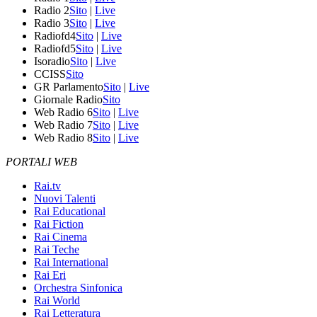
Radio 2
Sito
|
Live
Radio 3
Sito
|
Live
Radiofd4
Sito
|
Live
Radiofd5
Sito
|
Live
Isoradio
Sito
|
Live
CCISS
Sito
GR Parlamento
Sito
|
Live
Giornale Radio
Sito
Web Radio 6
Sito
|
Live
Web Radio 7
Sito
|
Live
Web Radio 8
Sito
|
Live
PORTALI WEB
Rai.tv
Nuovi Talenti
Rai Educational
Rai Fiction
Rai Cinema
Rai Teche
Rai International
Rai Eri
Orchestra Sinfonica
Rai World
Rai Letteratura