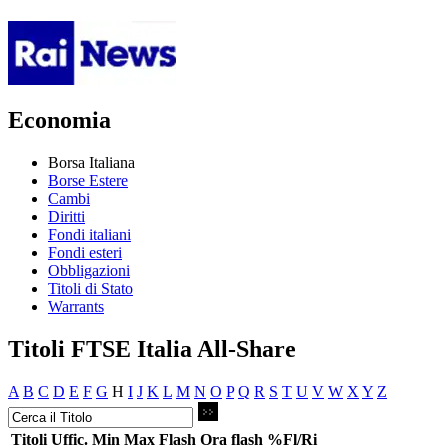
Economia
Borsa Italiana
Borse Estere
Cambi
Diritti
Fondi italiani
Fondi esteri
Obbligazioni
Titoli di Stato
Warrants
Titoli FTSE Italia All-Share
A
B
C
D
E
F
G
H
I
J
K
L
M
N
O
P
Q
R
S
T
U
V
W
X
Y
Z
Titoli
Uffic.
Min
Max
Flash
Ora flash
%Fl/Ri