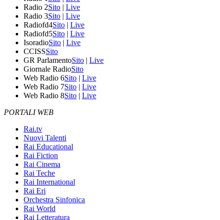
Radio 2
Sito
|
Live
Radio 3
Sito
|
Live
Radiofd4
Sito
|
Live
Radiofd5
Sito
|
Live
Isoradio
Sito
|
Live
CCISS
Sito
GR Parlamento
Sito
|
Live
Giornale Radio
Sito
Web Radio 6
Sito
|
Live
Web Radio 7
Sito
|
Live
Web Radio 8
Sito
|
Live
PORTALI WEB
Rai.tv
Nuovi Talenti
Rai Educational
Rai Fiction
Rai Cinema
Rai Teche
Rai International
Rai Eri
Orchestra Sinfonica
Rai World
Rai Letteratura