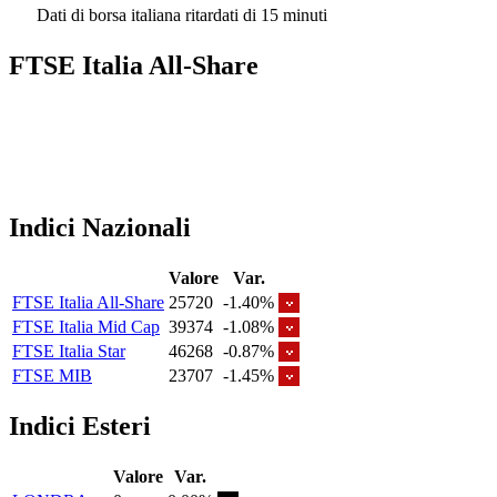
Dati di borsa italiana ritardati di 15 minuti
FTSE Italia All-Share
Indici Nazionali
Valore
Var.
FTSE Italia All-Share
25720
-1.40%
FTSE Italia Mid Cap
39374
-1.08%
FTSE Italia Star
46268
-0.87%
FTSE MIB
23707
-1.45%
Indici Esteri
Valore
Var.