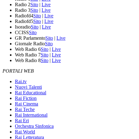
Radio 2
Sito
|
Live
Radio 3
Sito
|
Live
Radiofd4
Sito
|
Live
Radiofd5
Sito
|
Live
Isoradio
Sito
|
Live
CCISS
Sito
GR Parlamento
Sito
|
Live
Giornale Radio
Sito
Web Radio 6
Sito
|
Live
Web Radio 7
Sito
|
Live
Web Radio 8
Sito
|
Live
PORTALI WEB
Rai.tv
Nuovi Talenti
Rai Educational
Rai Fiction
Rai Cinema
Rai Teche
Rai International
Rai Eri
Orchestra Sinfonica
Rai World
Rai Letteratura