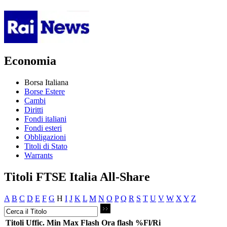
Economia
Borsa Italiana
Borse Estere
Cambi
Diritti
Fondi italiani
Fondi esteri
Obbligazioni
Titoli di Stato
Warrants
Titoli FTSE Italia All-Share
A
B
C
D
E
F
G
H
I
J
K
L
M
N
O
P
Q
R
S
T
U
V
W
X
Y
Z
Titoli
Uffic.
Min
Max
Flash
Ora flash
%Fl/Ri