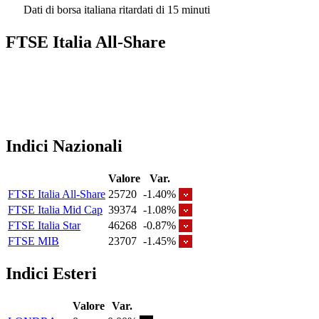
Dati di borsa italiana ritardati di 15 minuti
FTSE Italia All-Share
Indici Nazionali
Valore
Var.
FTSE Italia All-Share
25720
-1.40%
FTSE Italia Mid Cap
39374
-1.08%
FTSE Italia Star
46268
-0.87%
FTSE MIB
23707
-1.45%
Indici Esteri
Valore
Var.