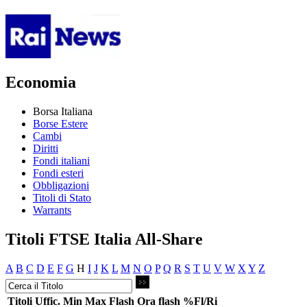
Economia
Borsa Italiana
Borse Estere
Cambi
Diritti
Fondi italiani
Fondi esteri
Obbligazioni
Titoli di Stato
Warrants
Titoli FTSE Italia All-Share
A
B
C
D
E
F
G
H
I
J
K
L
M
N
O
P
Q
R
S
T
U
V
W
X
Y
Z
Titoli
Uffic.
Min
Max
Flash
Ora flash
%Fl/Ri