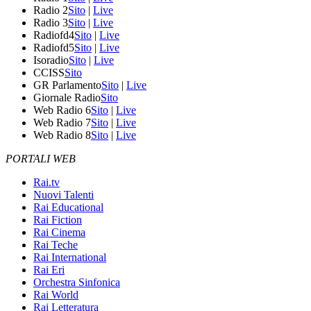
Radio 2
Sito
|
Live
Radio 3
Sito
|
Live
Radiofd4
Sito
|
Live
Radiofd5
Sito
|
Live
Isoradio
Sito
|
Live
CCISS
Sito
GR Parlamento
Sito
|
Live
Giornale Radio
Sito
Web Radio 6
Sito
|
Live
Web Radio 7
Sito
|
Live
Web Radio 8
Sito
|
Live
PORTALI WEB
Rai.tv
Nuovi Talenti
Rai Educational
Rai Fiction
Rai Cinema
Rai Teche
Rai International
Rai Eri
Orchestra Sinfonica
Rai World
Rai Letteratura