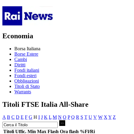
Economia
Borsa Italiana
Borse Estere
Cambi
Diritti
Fondi italiani
Fondi esteri
Obbligazioni
Titoli di Stato
Warrants
Titoli FTSE Italia All-Share
A
B
C
D
E
F
G
H
I
J
K
L
M
N
O
P
Q
R
S
T
U
V
W
X
Y
Z
Titoli
Uffic.
Min
Max
Flash
Ora flash
%Fl/Ri