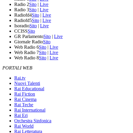
Radio 2
Sito
|
Live
Radio 3
Sito
|
Live
Radiofd4
Sito
|
Live
Radiofd5
Sito
|
Live
Isoradio
Sito
|
Live
CCISS
Sito
GR Parlamento
Sito
|
Live
Giornale Radio
Sito
Web Radio 6
Sito
|
Live
Web Radio 7
Sito
|
Live
Web Radio 8
Sito
|
Live
PORTALI WEB
Rai.tv
Nuovi Talenti
Rai Educational
Rai Fiction
Rai Cinema
Rai Teche
Rai International
Rai Eri
Orchestra Sinfonica
Rai World
Rai Letteratura