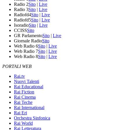
Radio 2
Sito
|
Live
Radio 3
Sito
|
Live
Radiofd4
Sito
|
Live
Radiofd5
Sito
|
Live
Isoradio
Sito
|
Live
CCISS
Sito
GR Parlamento
Sito
|
Live
Giornale Radio
Sito
Web Radio 6
Sito
|
Live
Web Radio 7
Sito
|
Live
Web Radio 8
Sito
|
Live
PORTALI WEB
Rai.tv
Nuovi Talenti
Rai Educational
Rai Fiction
Rai Cinema
Rai Teche
Rai International
Rai Eri
Orchestra Sinfonica
Rai World
Rai Letteratura