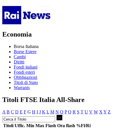
Economia
Borsa Italiana
Borse Estere
Cambi
Diritti
Fondi italiani
Fondi esteri
Obbligazioni
Titoli di Stato
Warrants
Titoli FTSE Italia All-Share
A
B
C
D
E
F
G
H
I
J
K
L
M
N
O
P
Q
R
S
T
U
V
W
X
Y
Z
Titoli
Uffic.
Min
Max
Flash
Ora flash
%Fl/Ri