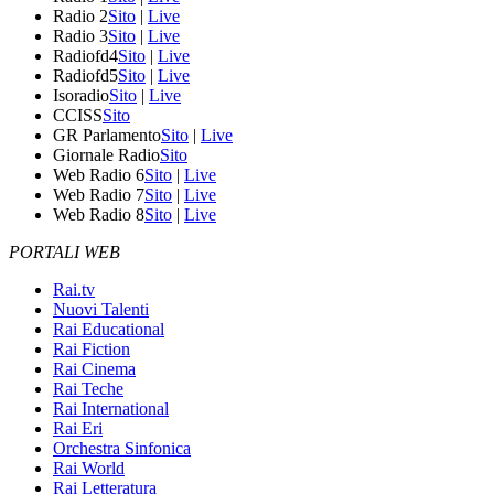
Radio 2
Sito
|
Live
Radio 3
Sito
|
Live
Radiofd4
Sito
|
Live
Radiofd5
Sito
|
Live
Isoradio
Sito
|
Live
CCISS
Sito
GR Parlamento
Sito
|
Live
Giornale Radio
Sito
Web Radio 6
Sito
|
Live
Web Radio 7
Sito
|
Live
Web Radio 8
Sito
|
Live
PORTALI WEB
Rai.tv
Nuovi Talenti
Rai Educational
Rai Fiction
Rai Cinema
Rai Teche
Rai International
Rai Eri
Orchestra Sinfonica
Rai World
Rai Letteratura