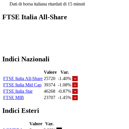
Dati di borsa italiana ritardati di 15 minuti
FTSE Italia All-Share
Indici Nazionali
Valore
Var.
FTSE Italia All-Share
25720
-1.40%
FTSE Italia Mid Cap
39374
-1.08%
FTSE Italia Star
46268
-0.87%
FTSE MIB
23707
-1.45%
Indici Esteri
Valore
Var.