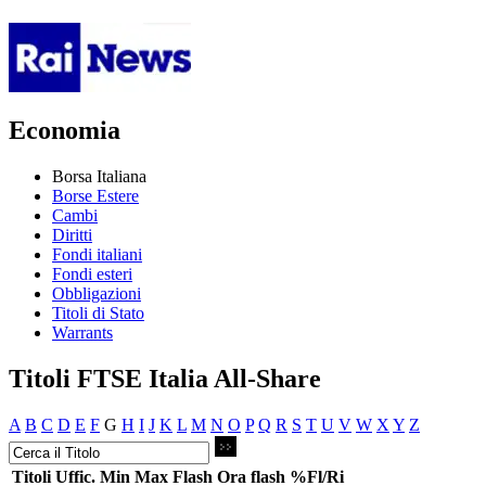
Economia
Borsa Italiana
Borse Estere
Cambi
Diritti
Fondi italiani
Fondi esteri
Obbligazioni
Titoli di Stato
Warrants
Titoli FTSE Italia All-Share
A
B
C
D
E
F
G
H
I
J
K
L
M
N
O
P
Q
R
S
T
U
V
W
X
Y
Z
Titoli
Uffic.
Min
Max
Flash
Ora flash
%Fl/Ri