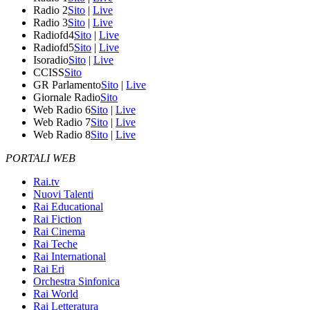
Radio 2
Sito
|
Live
Radio 3
Sito
|
Live
Radiofd4
Sito
|
Live
Radiofd5
Sito
|
Live
Isoradio
Sito
|
Live
CCISS
Sito
GR Parlamento
Sito
|
Live
Giornale Radio
Sito
Web Radio 6
Sito
|
Live
Web Radio 7
Sito
|
Live
Web Radio 8
Sito
|
Live
PORTALI WEB
Rai.tv
Nuovi Talenti
Rai Educational
Rai Fiction
Rai Cinema
Rai Teche
Rai International
Rai Eri
Orchestra Sinfonica
Rai World
Rai Letteratura