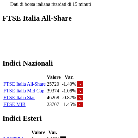
Dati di borsa italiana ritardati di 15 minuti
FTSE Italia All-Share
Indici Nazionali
Valore
Var.
FTSE Italia All-Share
25720
-1.40%
FTSE Italia Mid Cap
39374
-1.08%
FTSE Italia Star
46268
-0.87%
FTSE MIB
23707
-1.45%
Indici Esteri
Valore
Var.