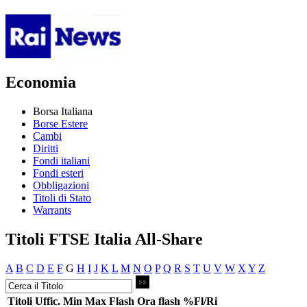
Economia
Borsa Italiana
Borse Estere
Cambi
Diritti
Fondi italiani
Fondi esteri
Obbligazioni
Titoli di Stato
Warrants
Titoli FTSE Italia All-Share
A
B
C
D
E
F
G
H
I
J
K
L
M
N
O
P
Q
R
S
T
U
V
W
X
Y
Z
Titoli
Uffic.
Min
Max
Flash
Ora flash
%Fl/Ri