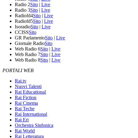
Radio 2
Sito
|
Live
Radio 3
Sito
|
Live
Radiofd4
Sito
|
Live
Radiofd5
Sito
|
Live
Isoradio
Sito
|
Live
CCISS
Sito
GR Parlamento
Sito
|
Live
Giornale Radio
Sito
Web Radio 6
Sito
|
Live
Web Radio 7
Sito
|
Live
Web Radio 8
Sito
|
Live
PORTALI WEB
Rai.tv
Nuovi Talenti
Rai Educational
Rai Fiction
Rai Cinema
Rai Teche
Rai International
Rai Eri
Orchestra Sinfonica
Rai World
Rai Letteratura