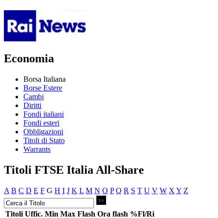
Economia
Borsa Italiana
Borse Estere
Cambi
Diritti
Fondi italiani
Fondi esteri
Obbligazioni
Titoli di Stato
Warrants
Titoli FTSE Italia All-Share
A
B
C
D
E
F
G
H
I
J
K
L
M
N
O
P
Q
R
S
T
U
V
W
X
Y
Z
Titoli
Uffic.
Min
Max
Flash
Ora flash
%Fl/Ri