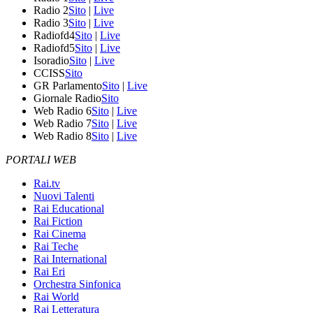
Radio 2
Sito
|
Live
Radio 3
Sito
|
Live
Radiofd4
Sito
|
Live
Radiofd5
Sito
|
Live
Isoradio
Sito
|
Live
CCISS
Sito
GR Parlamento
Sito
|
Live
Giornale Radio
Sito
Web Radio 6
Sito
|
Live
Web Radio 7
Sito
|
Live
Web Radio 8
Sito
|
Live
PORTALI WEB
Rai.tv
Nuovi Talenti
Rai Educational
Rai Fiction
Rai Cinema
Rai Teche
Rai International
Rai Eri
Orchestra Sinfonica
Rai World
Rai Letteratura