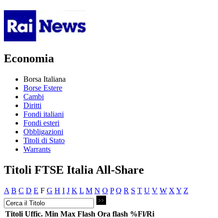
Economia
Borsa Italiana
Borse Estere
Cambi
Diritti
Fondi italiani
Fondi esteri
Obbligazioni
Titoli di Stato
Warrants
Titoli FTSE Italia All-Share
A
B
C
D
E
F
G
H
I
J
K
L
M
N
O
P
Q
R
S
T
U
V
W
X
Y
Z
Titoli
Uffic.
Min
Max
Flash
Ora flash
%Fl/Ri