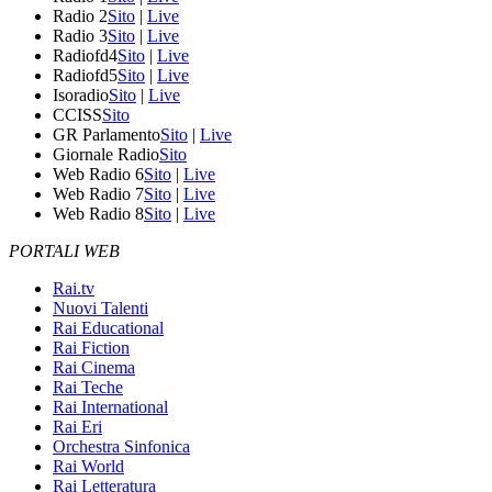
Radio 2
Sito
|
Live
Radio 3
Sito
|
Live
Radiofd4
Sito
|
Live
Radiofd5
Sito
|
Live
Isoradio
Sito
|
Live
CCISS
Sito
GR Parlamento
Sito
|
Live
Giornale Radio
Sito
Web Radio 6
Sito
|
Live
Web Radio 7
Sito
|
Live
Web Radio 8
Sito
|
Live
PORTALI WEB
Rai.tv
Nuovi Talenti
Rai Educational
Rai Fiction
Rai Cinema
Rai Teche
Rai International
Rai Eri
Orchestra Sinfonica
Rai World
Rai Letteratura