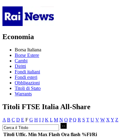
Economia
Borsa Italiana
Borse Estere
Cambi
Diritti
Fondi italiani
Fondi esteri
Obbligazioni
Titoli di Stato
Warrants
Titoli FTSE Italia All-Share
A
B
C
D
E
F
G
H
I
J
K
L
M
N
O
P
Q
R
S
T
U
V
W
X
Y
Z
Titoli
Uffic.
Min
Max
Flash
Ora flash
%Fl/Ri