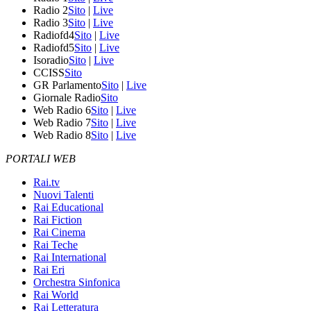
Radio 2
Sito
|
Live
Radio 3
Sito
|
Live
Radiofd4
Sito
|
Live
Radiofd5
Sito
|
Live
Isoradio
Sito
|
Live
CCISS
Sito
GR Parlamento
Sito
|
Live
Giornale Radio
Sito
Web Radio 6
Sito
|
Live
Web Radio 7
Sito
|
Live
Web Radio 8
Sito
|
Live
PORTALI WEB
Rai.tv
Nuovi Talenti
Rai Educational
Rai Fiction
Rai Cinema
Rai Teche
Rai International
Rai Eri
Orchestra Sinfonica
Rai World
Rai Letteratura