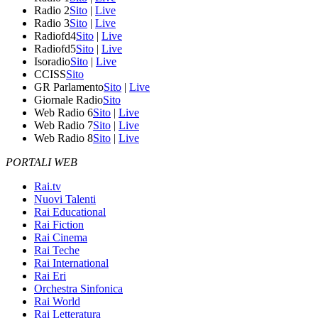
Radio 2
Sito
|
Live
Radio 3
Sito
|
Live
Radiofd4
Sito
|
Live
Radiofd5
Sito
|
Live
Isoradio
Sito
|
Live
CCISS
Sito
GR Parlamento
Sito
|
Live
Giornale Radio
Sito
Web Radio 6
Sito
|
Live
Web Radio 7
Sito
|
Live
Web Radio 8
Sito
|
Live
PORTALI WEB
Rai.tv
Nuovi Talenti
Rai Educational
Rai Fiction
Rai Cinema
Rai Teche
Rai International
Rai Eri
Orchestra Sinfonica
Rai World
Rai Letteratura