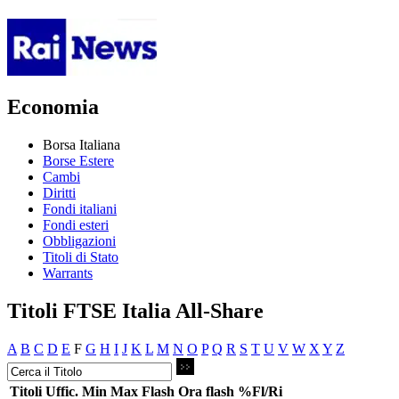
Economia
Borsa Italiana
Borse Estere
Cambi
Diritti
Fondi italiani
Fondi esteri
Obbligazioni
Titoli di Stato
Warrants
Titoli FTSE Italia All-Share
A
B
C
D
E
F
G
H
I
J
K
L
M
N
O
P
Q
R
S
T
U
V
W
X
Y
Z
Titoli
Uffic.
Min
Max
Flash
Ora flash
%Fl/Ri