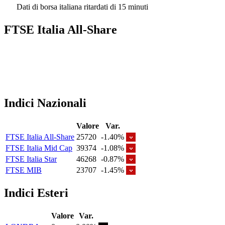
Dati di borsa italiana ritardati di 15 minuti
FTSE Italia All-Share
Indici Nazionali
Valore
Var.
FTSE Italia All-Share
25720
-1.40%
FTSE Italia Mid Cap
39374
-1.08%
FTSE Italia Star
46268
-0.87%
FTSE MIB
23707
-1.45%
Indici Esteri
Valore
Var.