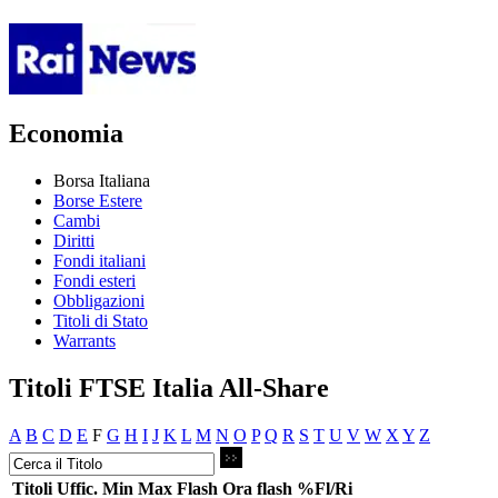
Economia
Borsa Italiana
Borse Estere
Cambi
Diritti
Fondi italiani
Fondi esteri
Obbligazioni
Titoli di Stato
Warrants
Titoli FTSE Italia All-Share
A
B
C
D
E
F
G
H
I
J
K
L
M
N
O
P
Q
R
S
T
U
V
W
X
Y
Z
Titoli
Uffic.
Min
Max
Flash
Ora flash
%Fl/Ri