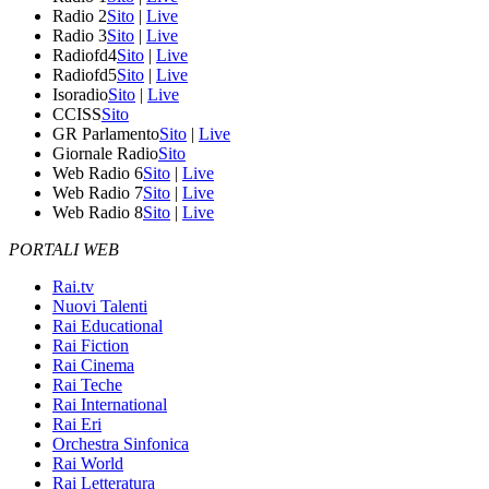
Radio 2
Sito
|
Live
Radio 3
Sito
|
Live
Radiofd4
Sito
|
Live
Radiofd5
Sito
|
Live
Isoradio
Sito
|
Live
CCISS
Sito
GR Parlamento
Sito
|
Live
Giornale Radio
Sito
Web Radio 6
Sito
|
Live
Web Radio 7
Sito
|
Live
Web Radio 8
Sito
|
Live
PORTALI WEB
Rai.tv
Nuovi Talenti
Rai Educational
Rai Fiction
Rai Cinema
Rai Teche
Rai International
Rai Eri
Orchestra Sinfonica
Rai World
Rai Letteratura