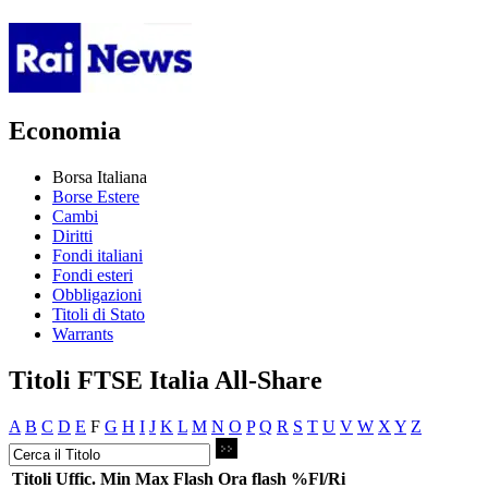
Economia
Borsa Italiana
Borse Estere
Cambi
Diritti
Fondi italiani
Fondi esteri
Obbligazioni
Titoli di Stato
Warrants
Titoli FTSE Italia All-Share
A
B
C
D
E
F
G
H
I
J
K
L
M
N
O
P
Q
R
S
T
U
V
W
X
Y
Z
Titoli
Uffic.
Min
Max
Flash
Ora flash
%Fl/Ri