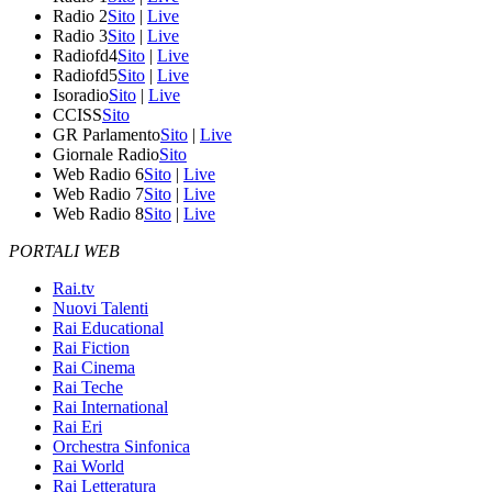
Radio 2
Sito
|
Live
Radio 3
Sito
|
Live
Radiofd4
Sito
|
Live
Radiofd5
Sito
|
Live
Isoradio
Sito
|
Live
CCISS
Sito
GR Parlamento
Sito
|
Live
Giornale Radio
Sito
Web Radio 6
Sito
|
Live
Web Radio 7
Sito
|
Live
Web Radio 8
Sito
|
Live
PORTALI WEB
Rai.tv
Nuovi Talenti
Rai Educational
Rai Fiction
Rai Cinema
Rai Teche
Rai International
Rai Eri
Orchestra Sinfonica
Rai World
Rai Letteratura