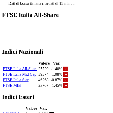
Dati di borsa italiana ritardati di 15 minuti
FTSE Italia All-Share
Indici Nazionali
Valore
Var.
FTSE Italia All-Share
25720
-1.40%
FTSE Italia Mid Cap
39374
-1.08%
FTSE Italia Star
46268
-0.87%
FTSE MIB
23707
-1.45%
Indici Esteri
Valore
Var.