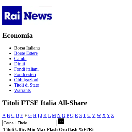
Economia
Borsa Italiana
Borse Estere
Cambi
Diritti
Fondi italiani
Fondi esteri
Obbligazioni
Titoli di Stato
Warrants
Titoli FTSE Italia All-Share
A
B
C
D
E
F
G
H
I
J
K
L
M
N
O
P
Q
R
S
T
U
V
W
X
Y
Z
Titoli
Uffic.
Min
Max
Flash
Ora flash
%Fl/Ri