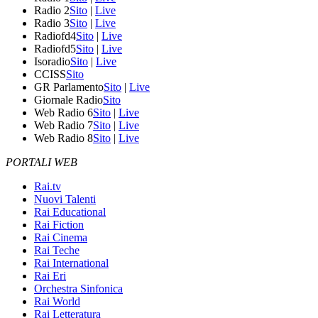
Radio 2
Sito
|
Live
Radio 3
Sito
|
Live
Radiofd4
Sito
|
Live
Radiofd5
Sito
|
Live
Isoradio
Sito
|
Live
CCISS
Sito
GR Parlamento
Sito
|
Live
Giornale Radio
Sito
Web Radio 6
Sito
|
Live
Web Radio 7
Sito
|
Live
Web Radio 8
Sito
|
Live
PORTALI WEB
Rai.tv
Nuovi Talenti
Rai Educational
Rai Fiction
Rai Cinema
Rai Teche
Rai International
Rai Eri
Orchestra Sinfonica
Rai World
Rai Letteratura