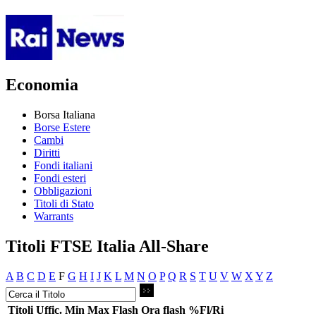
Economia
Borsa Italiana
Borse Estere
Cambi
Diritti
Fondi italiani
Fondi esteri
Obbligazioni
Titoli di Stato
Warrants
Titoli FTSE Italia All-Share
A
B
C
D
E
F
G
H
I
J
K
L
M
N
O
P
Q
R
S
T
U
V
W
X
Y
Z
Titoli
Uffic.
Min
Max
Flash
Ora flash
%Fl/Ri