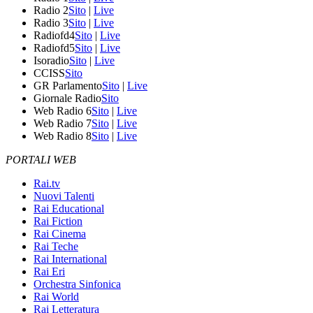
Radio 2
Sito
|
Live
Radio 3
Sito
|
Live
Radiofd4
Sito
|
Live
Radiofd5
Sito
|
Live
Isoradio
Sito
|
Live
CCISS
Sito
GR Parlamento
Sito
|
Live
Giornale Radio
Sito
Web Radio 6
Sito
|
Live
Web Radio 7
Sito
|
Live
Web Radio 8
Sito
|
Live
PORTALI WEB
Rai.tv
Nuovi Talenti
Rai Educational
Rai Fiction
Rai Cinema
Rai Teche
Rai International
Rai Eri
Orchestra Sinfonica
Rai World
Rai Letteratura